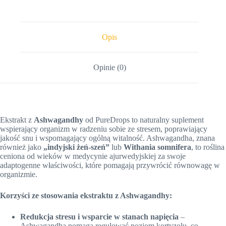
Opis
Opinie (0)
Ekstrakt z
Ashwagandhy
od PureDrops to naturalny suplement
wspierający organizm w radzeniu sobie ze stresem, poprawiający
jakość snu i wspomagający ogólną witalność. Ashwagandha, znana
również jako
„indyjski żeń-szeń”
lub
Withania somnifera
, to roślina
ceniona od wieków w medycynie ajurwedyjskiej za swoje
adaptogenne właściwości, które pomagają przywrócić równowagę w
organizmie.
Korzyści ze stosowania ekstraktu z Ashwagandhy:
Redukcja stresu i wsparcie w stanach napięcia
–
Ashwagandha pomaga regulować poziom kortyzolu, co