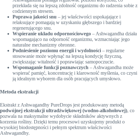
przekłada się na lepszą zdolność organizmu do radzenia sobie z
codziennym stresem.
Poprawa jakości snu
– jej właściwości uspokajające i
relaksujące pomagają w uzyskaniu głębszego i bardziej
regenerującego snu.
Wspieranie układu odpornościowego
– Ashwagandha działa
wspomagająco na odporność organizmu, wzmacniając jego
naturalne mechanizmy obronne.
Podniesienie poziomu energii i wydolności
– regularne
stosowanie może wpłynąć na lepszą kondycję fizyczną,
zwiększając witalność i poprawiając samopoczucie.
Wspomaganie funkcji poznawczych
– Ashwagandha może
wspierać pamięć, koncentrację i klarowność myślenia, co czyni
ją idealnym wyborem dla osób pracujących umysłowo.
Metoda ekstrakcji
Ekstrakt z Ashwagandhy PureDrops jest produkowany metodą
podwójnej ekstrakcji ultradźwiękowej (wodno-alkoholowej)
, co
pozwala na maksymalne wydobycie składników aktywnych z
korzenia rośliny. Dzięki temu procesowi uzyskujemy produkt o
wysokiej biodostępności i pełnym spektrum właściwości
Ashwagandhy.