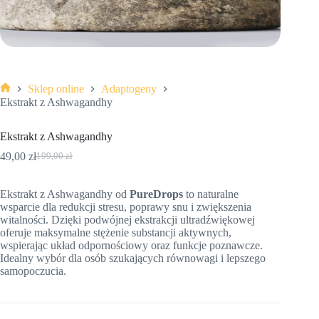
Sklep online
Adaptogeny
Strona
Ekstrakt z Ashwagandhy
główna
Ekstrakt z Ashwagandhy
49,00
zł
199,00
zł
Pierwotna
Aktualna
cena
cena
wynosiła:
wynosi:
Ekstrakt z Ashwagandhy od
PureDrops
to naturalne
199,00 zł.
49,00 zł.
wsparcie dla redukcji stresu, poprawy snu i zwiększenia
witalności. Dzięki podwójnej ekstrakcji ultradźwiękowej
oferuje maksymalne stężenie substancji aktywnych,
wspierając układ odpornościowy oraz funkcje poznawcze.
Idealny wybór dla osób szukających równowagi i lepszego
samopoczucia.