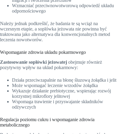
migracji i tworzenia przerzutów
Wzmacniać przeciwnowotworową odpowiedź układu
odpornościowego
Należy jednak podkreślić, że badania te są wciąż na
wczesnym etapie, a soplówka jeżowata nie powinna być
traktowana jako alternatywa dla konwencjonalnych metod
leczenia nowotworów.
Wspomaganie zdrowia układu pokarmowego
Zastosowanie soplówki jeżowatej
obejmuje również
pozytywny wpływ na układ pokarmowy:
Działa przeciwzapalnie na błonę śluzową żołądka i jelit
Może wspomagać leczenie wrzodów żołądka
Wykazuje działanie prebiotyczne, wspierając rozwój
korzystnej mikroflory jelitowej
Wspomaga trawienie i przyswajanie składników
odżywczych
Regulacja poziomu cukru i wspomaganie zdrowia
metabolicznego