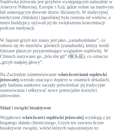
Soplówka jeżowata jest grzybem występującym naturalnie w
Ameryce Północnej, Europie i Azji, gdzie rośnie na martwym
lub umierającym drewnie drzew liściastych. W tradycyjnej
medycynie chińskiej i japońskiej była ceniona od wieków, a
mnisi buddyjscy używali jej do zwiększenia koncentracji
podczas medytacji.
W Japonii grzyb ten znany jest jako „yamabushitake”, co
odnosi się do mnichów górskich (yamabushi), którzy nosili
futrzane płaszcze przypominające wyglądem soplówkę. W
Chinach nazywano go „hóu tóu gū” (猴头菇), co oznacza
„grzyb małpiej głowy”.
Na Zachodzie zainteresowanie
właściwościami soplówki
jeżowatej
wzrosło znacząco dopiero w ostatnich dekadach,
gdy badania naukowe zaczęły potwierdzać jej tradycyjne
zastosowania i odkrywać nowe potencjalne korzyści
zdrowotne.
Skład i związki bioaktywne
Wyjątkowe
właściwości soplówki jeżowatej
wynikają z jej
bogatego składu chemicznego. Grzyb ten zawiera liczne
bioaktywne związki, wśród których najważniejsze to: