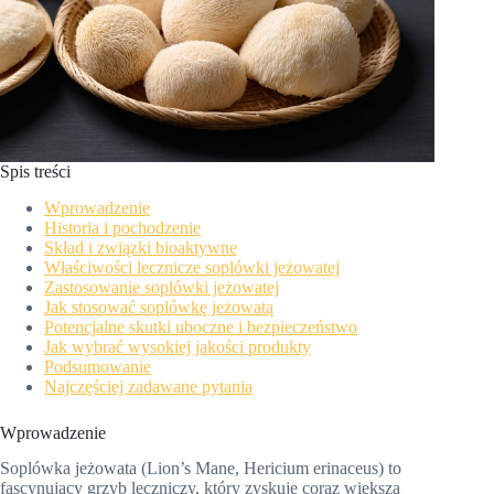
Spis treści
Wprowadzenie
Historia i pochodzenie
Skład i związki bioaktywne
Właściwości lecznicze soplówki jeżowatej
Zastosowanie soplówki jeżowatej
Jak stosować soplówkę jeżowatą
Potencjalne skutki uboczne i bezpieczeństwo
Jak wybrać wysokiej jakości produkty
Podsumowanie
Najczęściej zadawane pytania
Wprowadzenie
Soplówka jeżowata (Lion’s Mane, Hericium erinaceus) to
fascynujący grzyb leczniczy, który zyskuje coraz większą