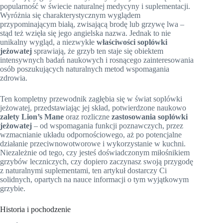
popularność w świecie naturalnej medycyny i suplementacji.
Wyróżnia się charakterystycznym wyglądem
przypominającym białą, zwisającą brodę lub grzywę lwa –
stąd też wzięła się jego angielska nazwa. Jednak to nie
unikalny wygląd, a niezwykłe
właściwości soplówki
jeżowatej
sprawiają, że grzyb ten staje się obiektem
intensywnych badań naukowych i rosnącego zainteresowania
osób poszukujących naturalnych metod wspomagania
zdrowia.
Ten kompletny przewodnik zagłębia się w świat soplówki
jeżowatej, przedstawiając jej skład, potwierdzone naukowo
zalety Lion’s Mane
oraz rozliczne
zastosowania soplówki
jeżowatej
– od wspomagania funkcji poznawczych, przez
wzmacnianie układu odpornościowego, aż po potencjalne
działanie przeciwnowotworowe i wykorzystanie w kuchni.
Niezależnie od tego, czy jesteś doświadczonym miłośnikiem
grzybów leczniczych, czy dopiero zaczynasz swoją przygodę
z naturalnymi suplementami, ten artykuł dostarczy Ci
solidnych, opartych na nauce informacji o tym wyjątkowym
grzybie.
Historia i pochodzenie