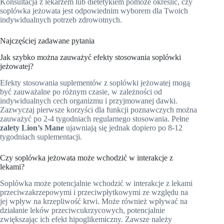
Konsultacja z lekarzem lub dietetykiem pomoże określić, czy
soplówka jeżowata jest odpowiednim wyborem dla Twoich
indywidualnych potrzeb zdrowotnych.
Najczęściej zadawane pytania
Jak szybko można zauważyć efekty stosowania soplówki
jeżowatej?
Efekty stosowania suplementów z soplówki jeżowatej mogą
być zauważalne po różnym czasie, w zależności od
indywidualnych cech organizmu i przyjmowanej dawki.
Zazwyczaj pierwsze korzyści dla funkcji poznawczych można
zauważyć po 2-4 tygodniach regularnego stosowania. Pełne
zalety Lion’s Mane
ujawniają się jednak dopiero po 8-12
tygodniach suplementacji.
Czy soplówka jeżowata może wchodzić w interakcje z
lekami?
Soplówka może potencjalnie wchodzić w interakcje z lekami
przeciwzakrzepowymi i przeciwpłytkowymi ze względu na
jej wpływ na krzepliwość krwi. Może również wpływać na
działanie leków przeciwcukrzycowych, potencjalnie
zwiększając ich efekt hipoglikemiczny. Zawsze należy