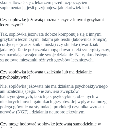
skonsultować się z lekarzem przed rozpoczęciem
suplementacji, jeśli przyjmujesz jakiekolwiek leki.
Czy soplówkę jeżowatą można łączyć z innymi grzybami
leczniczymi?
Tak, soplówka jeżowata dobrze komponuje się z innymi
grzybami leczniczymi, takimi jak reishi (lakownica lśniąca),
cordyceps (maczużnik chiński) czy shiitake (twardziak
jadalny). Takie połączenia mogą dawać efekt synergistyczny,
wzmacniając wzajemnie swoje działanie. Na rynku dostępne
są gotowe mieszanki różnych grzybów leczniczych.
Czy soplówka jeżowata uzależnia lub ma działanie
psychoaktywne?
Nie, soplówka jeżowata nie ma działania psychoaktywnego
ani uzależniającego. Nie zawiera związków
halucynogennych, takich jak psylocybina, obecnych w
niektórych innych gatunkach grzybów. Jej wpływ na mózg
polega głównie na stymulacji produkcji czynnika wzrostu
nerwów (NGF) i działaniu neuroprotekcyjnym.
Czy mogę hodować soplówkę jeżowatą samodzielnie w