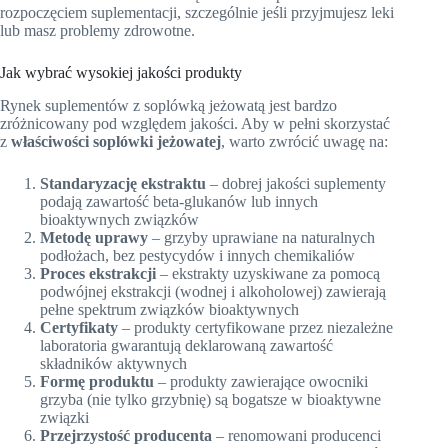
rozpoczęciem suplementacji, szczególnie jeśli przyjmujesz leki
lub masz problemy zdrowotne.
Jak wybrać wysokiej jakości produkty
Rynek suplementów z soplówką jeżowatą jest bardzo
zróżnicowany pod względem jakości. Aby w pełni skorzystać
z
właściwości soplówki jeżowatej
, warto zwrócić uwagę na:
Standaryzację ekstraktu
– dobrej jakości suplementy
podają zawartość beta-glukanów lub innych
bioaktywnych związków
Metodę uprawy
– grzyby uprawiane na naturalnych
podłożach, bez pestycydów i innych chemikaliów
Proces ekstrakcji
– ekstrakty uzyskiwane za pomocą
podwójnej ekstrakcji (wodnej i alkoholowej) zawierają
pełne spektrum związków bioaktywnych
Certyfikaty
– produkty certyfikowane przez niezależne
laboratoria gwarantują deklarowaną zawartość
składników aktywnych
Formę produktu
– produkty zawierające owocniki
grzyba (nie tylko grzybnię) są bogatsze w bioaktywne
związki
Przejrzystość producenta
– renomowani producenci