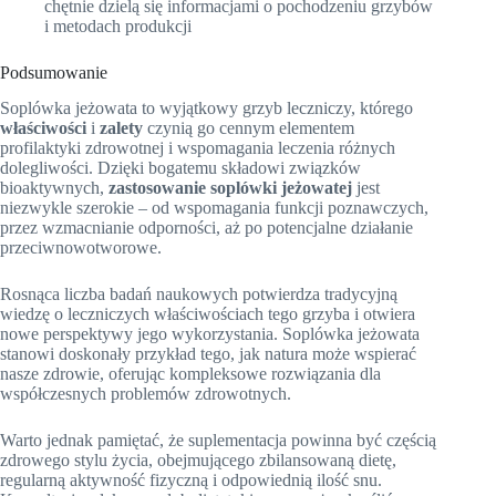
chętnie dzielą się informacjami o pochodzeniu grzybów
i metodach produkcji
Podsumowanie
Soplówka jeżowata to wyjątkowy grzyb leczniczy, którego
właściwości
i
zalety
czynią go cennym elementem
profilaktyki zdrowotnej i wspomagania leczenia różnych
dolegliwości. Dzięki bogatemu składowi związków
bioaktywnych,
zastosowanie soplówki jeżowatej
jest
niezwykle szerokie – od wspomagania funkcji poznawczych,
przez wzmacnianie odporności, aż po potencjalne działanie
przeciwnowotworowe.
Rosnąca liczba badań naukowych potwierdza tradycyjną
wiedzę o leczniczych właściwościach tego grzyba i otwiera
nowe perspektywy jego wykorzystania. Soplówka jeżowata
stanowi doskonały przykład tego, jak natura może wspierać
nasze zdrowie, oferując kompleksowe rozwiązania dla
współczesnych problemów zdrowotnych.
Warto jednak pamiętać, że suplementacja powinna być częścią
zdrowego stylu życia, obejmującego zbilansowaną dietę,
regularną aktywność fizyczną i odpowiednią ilość snu.