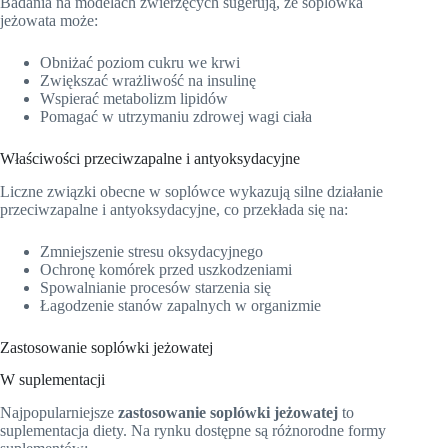
Badania na modelach zwierzęcych sugerują, że soplówka
jeżowata może:
Obniżać poziom cukru we krwi
Zwiększać wrażliwość na insulinę
Wspierać metabolizm lipidów
Pomagać w utrzymaniu zdrowej wagi ciała
Właściwości przeciwzapalne i antyoksydacyjne
Liczne związki obecne w soplówce wykazują silne działanie
przeciwzapalne i antyoksydacyjne, co przekłada się na:
Zmniejszenie stresu oksydacyjnego
Ochronę komórek przed uszkodzeniami
Spowalnianie procesów starzenia się
Łagodzenie stanów zapalnych w organizmie
Zastosowanie soplówki jeżowatej
W suplementacji
Najpopularniejsze
zastosowanie soplówki jeżowatej
to
suplementacja diety. Na rynku dostępne są różnorodne formy