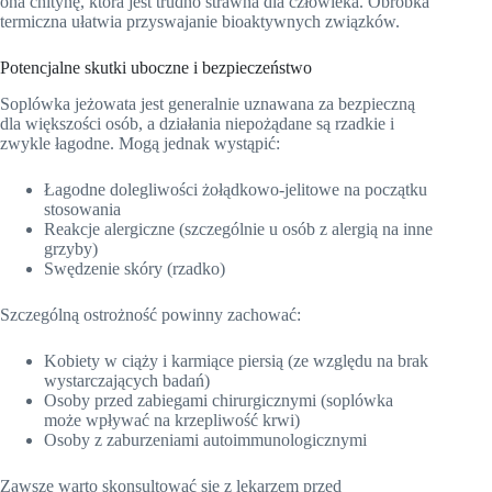
ona chitynę, która jest trudno strawna dla człowieka. Obróbka
termiczna ułatwia przyswajanie bioaktywnych związków.
Potencjalne skutki uboczne i bezpieczeństwo
Soplówka jeżowata jest generalnie uznawana za bezpieczną
dla większości osób, a działania niepożądane są rzadkie i
zwykle łagodne. Mogą jednak wystąpić:
Łagodne dolegliwości żołądkowo-jelitowe na początku
stosowania
Reakcje alergiczne (szczególnie u osób z alergią na inne
grzyby)
Swędzenie skóry (rzadko)
Szczególną ostrożność powinny zachować:
Kobiety w ciąży i karmiące piersią (ze względu na brak
wystarczających badań)
Osoby przed zabiegami chirurgicznymi (soplówka
może wpływać na krzepliwość krwi)
Osoby z zaburzeniami autoimmunologicznymi
Zawsze warto skonsultować się z lekarzem przed