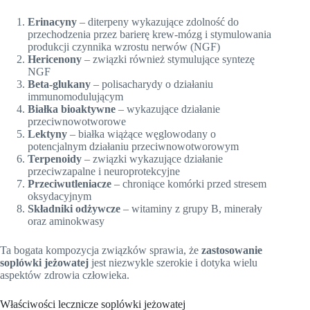
Erinacyny
– diterpeny wykazujące zdolność do
przechodzenia przez barierę krew-mózg i stymulowania
produkcji czynnika wzrostu nerwów (NGF)
Hericenony
– związki również stymulujące syntezę
NGF
Beta-glukany
– polisacharydy o działaniu
immunomodulującym
Białka bioaktywne
– wykazujące działanie
przeciwnowotworowe
Lektyny
– białka wiążące węglowodany o
potencjalnym działaniu przeciwnowotworowym
Terpenoidy
– związki wykazujące działanie
przeciwzapalne i neuroprotekcyjne
Przeciwutleniacze
– chroniące komórki przed stresem
oksydacyjnym
Składniki odżywcze
– witaminy z grupy B, minerały
oraz aminokwasy
Ta bogata kompozycja związków sprawia, że
zastosowanie
soplówki jeżowatej
jest niezwykle szerokie i dotyka wielu
aspektów zdrowia człowieka.
Właściwości lecznicze soplówki jeżowatej